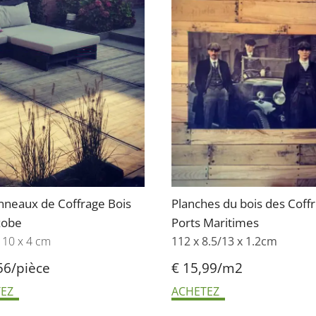
nneaux de Coffrage Bois
Planches du bois des Coff
zobe
Ports Maritimes
110 x 4 cm
112 x 8.5/13 x 1.2cm
56/pièce
€ 15,99/m2
EZ
ACHETEZ