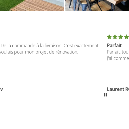
My little 
Parfait, tout simplement parfait, transporteur compris.
Onlangs va
staller, très joli rendu
Ben heel t
Dossaer L