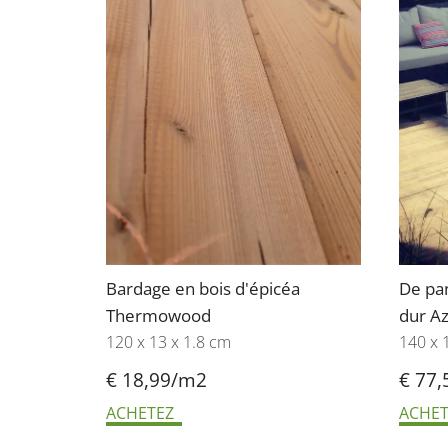
Bardage en bois d'épicéa
De pa
Thermowood
dur A
120 x 13 x 1.8 cm
140 x 
€ 18,
99/m2
€ 77,
ACHETEZ
ACHET