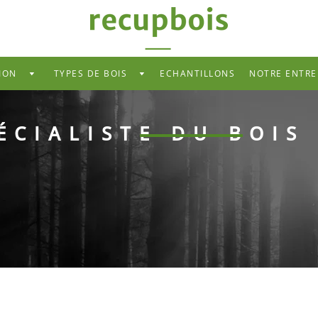
ION
TYPES DE BOIS
ECHANTILLONS
NOTRE ENTRE
MENU
ION
TYPES
DE
BOIS
ÉCIALISTE DU BOIS